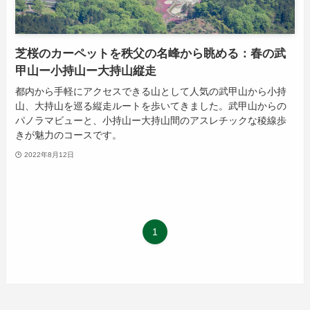
芝桜のカーペットを秩父の名峰から眺める：春の武
甲山ー小持山ー大持山縦走
都内から手軽にアクセスできる山として人気の武甲山から小持
山、大持山を巡る縦走ルートを歩いてきました。武甲山からの
パノラマビューと、小持山ー大持山間のアスレチックな稜線歩
きが魅力のコースです。
2022年8月12日
1