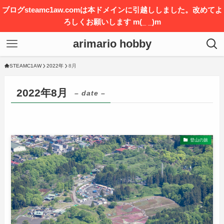
ブログsteamc1aw.comは本ドメインに引越ししました。改めてよ
ろしくお願いします m(_ _)m
arimario hobby
STEAMC1AW
2022年
8月
2022年8月
– date –
登山の旅