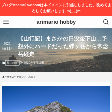
ブログsteamc1aw.comは本ドメインに引越ししました。改めてよ
ろしくお願いします m(_ _)m
arimario hobby
【山行記】まさかの日没後下山…予
2022
想外にハードだった蝶ヶ岳から常念
6/10
岳縦走
2022年6月10日
登山の旅
STEAMC1AW
登山の旅