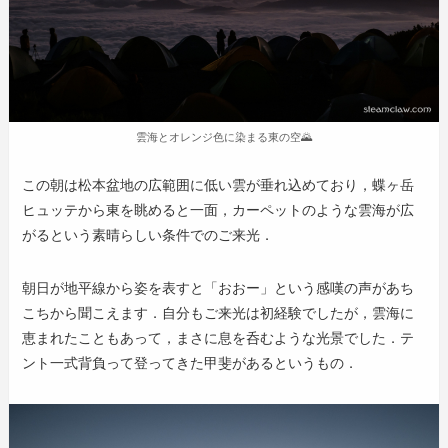
雲海とオレンジ色に染まる東の空🌄
この朝は松本盆地の広範囲に低い雲が垂れ込めており，蝶ヶ岳
ヒュッテから東を眺めると一面，カーペットのような雲海が広
がるという素晴らしい条件でのご来光．
朝日が地平線から姿を表すと「おおー」という感嘆の声があち
こちから聞こえます．自分もご来光は初経験でしたが，雲海に
恵まれたこともあって，まさに息を呑むような光景でした．テ
ント一式背負って登ってきた甲斐があるというもの．