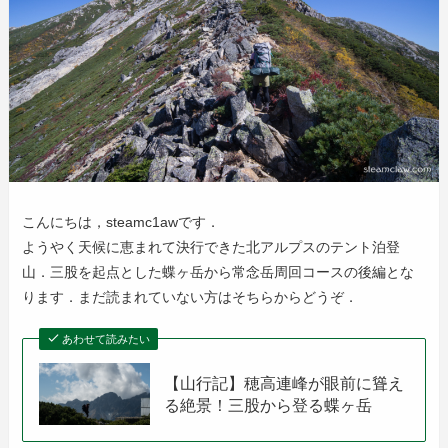
こんにちは，steamc1awです．
ようやく天候に恵まれて決行できた北アルプスのテント泊登
山．三股を起点とした蝶ヶ岳から常念岳周回コースの後編とな
ります．まだ読まれていない方はそちらからどうぞ．
あわせて読みたい
【山行記】穂高連峰が眼前に聳え
る絶景！三股から登る蝶ヶ岳