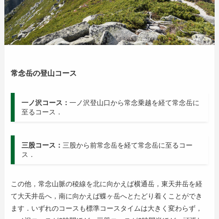
常念岳の登山コース
一ノ沢コース：
一ノ沢登山口から常念乗越を経て常念岳に
至るコース．
三股コース：
三股から前常念岳を経て常念岳に至るコー
ス．
この他，常念山脈の稜線を北に向かえば横通岳，東天井岳を経
て大天井岳へ，南に向かえば蝶ヶ岳へとたどり着くことができ
ます．いずれのコースも標準コースタイムは大きく変わらず，