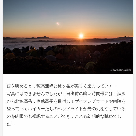
西を眺めると，穂高連峰と槍ヶ岳が美しく染まっていく．
写真にはできませんでしたが，日出前の暗い時間帯には，涸沢
から北穂高岳，奥穂高岳を目指してザイテングラートや南陵を
登っていくハイカーたちのヘッドライトが光の列をなしている
のを肉眼でも視認することができ，これも幻想的な眺めでし
た．