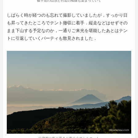
蝶ヶ岳の山頂と付近の稜線も染まっていく
しばらく時が経つのも忘れて撮影していましたが，すっかり日
も昇ってきたところでテント撤収に着手．縦走などはせずその
まま下山する予定なのか，一通りご来光を堪能したあとはテン
トに引返していくパーティも散見されました．