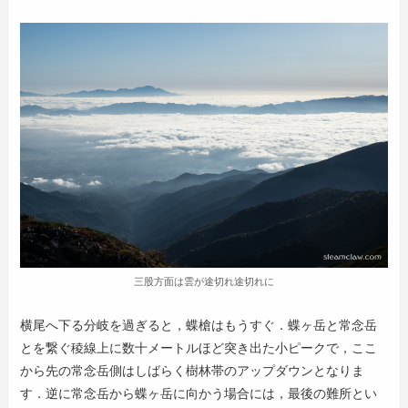
三股方面は雲が途切れ途切れに
横尾へ下る分岐を過ぎると，蝶槍はもうすぐ．蝶ヶ岳と常念岳
とを繋ぐ稜線上に数十メートルほど突き出た小ピークで，ここ
から先の常念岳側はしばらく樹林帯のアップダウンとなりま
す．逆に常念岳から蝶ヶ岳に向かう場合には，最後の難所とい