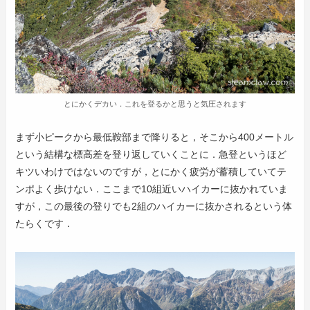
とにかくデカい．これを登るかと思うと気圧されます
まず小ピークから最低鞍部まで降りると，そこから400メートル
という結構な標高差を登り返していくことに．急登というほど
キツいわけではないのですが，とにかく疲労が蓄積していてテ
ンポよく歩けない．ここまで10組近いハイカーに抜かれていま
すが，この最後の登りでも2組のハイカーに抜かされるという体
たらくです．