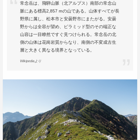
常念岳は、飛騨山脈（北アルプス）南部の常念山
脈にある標高2,857 mの山である。山体すべてが長
野県に属し、松本市と安曇野市にまたがる。安曇
野からは全容が望め、ピラミッド型のその端正な
山容は一目瞭然ですぐ見つけられる。常念岳の北
側の山体は花崗岩質からなり、南側の不変成古生
層と大きく異なる境界となっている。
Wikipediaより