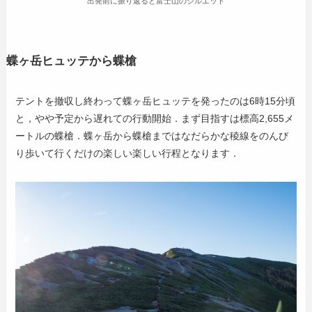
出発前に振り返ると富士山のシルエット
蝶ヶ岳ヒュッテから蝶槍
テントを撤収し終わって蝶ヶ岳ヒュッテを発ったのは6時15分頃
と，やや予定から遅れての行動開始．まず目指すは標高2,655メ
ートルの蝶槍．蝶ヶ岳から蝶槍まではなだらかな稜線をのんび
り歩いて行くだけの楽しい楽しい行程となります．