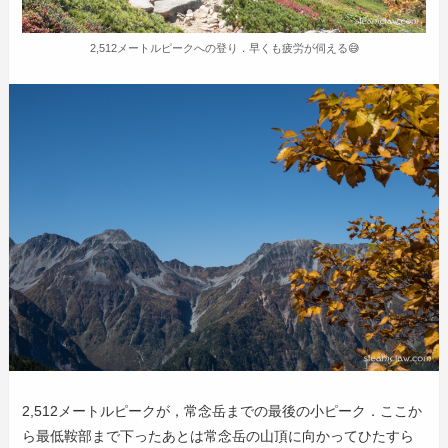
2,512メートルピークへの登り．早くも疲労が伺える😅
2,512メートルピークが，常念岳までの最後の小ピーク．ここか
ら最低鞍部まで下ったあとは常念岳の山頂に向かってひたすら