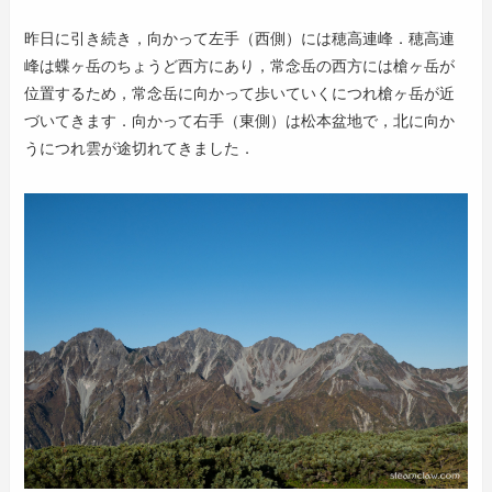
昨日に引き続き，向かって左手（西側）には穂高連峰．穂高連
峰は蝶ヶ岳のちょうど西方にあり，常念岳の西方には槍ヶ岳が
位置するため，常念岳に向かって歩いていくにつれ槍ヶ岳が近
づいてきます．向かって右手（東側）は松本盆地で，北に向か
うにつれ雲が途切れてきました．