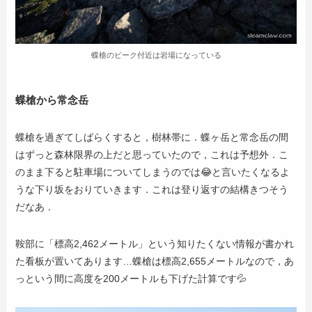
蝶槍のピーク付近は岩場になっている
蝶槍から常念岳
蝶槍を過ぎてしばらくすると，樹林帯に．蝶ヶ岳と常念岳の間
はずっと森林限界の上だと思っていたので，これは予想外．こ
のまま下ると駐車場についてしまうのでは😂と言いたくなるよ
うな下り坂をおりていきます．これは登り返すの結構きつそう
だなあ．
鞍部に「標高2,462メートル」という知りたくない情報が書かれ
た看板が置いてあります…蝶槍は標高2,655メートルなので，あ
っという間に高度を200メートルも下げた計算です💦