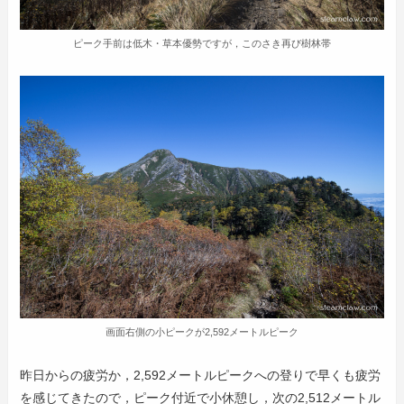
ピーク手前は低木・草本優勢ですが，このさき再び樹林帯
画面右側の小ピークが2,592メートルピーク
昨日からの疲労か，2,592メートルピークへの登りで早くも疲労
を感じてきたので，ピーク付近で小休憩し，次の2,512メートル