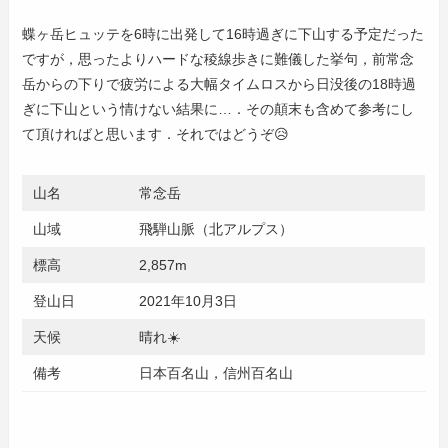
蝶ヶ岳ヒュッテを6時に出発して16時過ぎに下山する予定だった
ですが，思ったよりハードな稜線歩きに難儀した挙句，前常念
岳からの下りで疲労による大幅タイムロスから日没後の18時過
ぎに下山という情けない結果に…．その顛末も含めて参考にし
て頂ければと思います．それではどうぞ😥
山名
常念岳
山域
飛騨山脈（北アルプス）
標高
2,857m
登山日
2021年10月3日
天候
晴れ☀️
備考
日本百名山，信州百名山