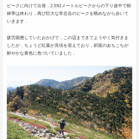
ピークに向けて出発．2,592メートルピークからの下り途中で樹
林帯は終わり，再び巨大な常念岳のピークを眺めながら歩いて
いきます．
疲労困憊していたおかげで，この辺まできてようやく気付きま
したが，ちょうど紅葉が見頃を迎えており，斜面のあちこちが
鮮やかな黄色に色づいていました．