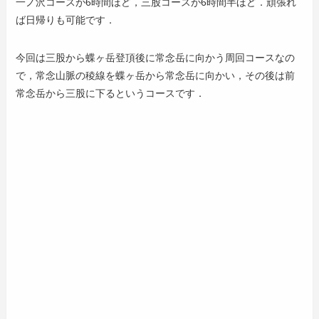
一ノ沢コースが6時間ほど，三股コースが6時間半ほど．頑張れ
ば日帰りも可能です．
今回は三股から蝶ヶ岳登頂後に常念岳に向かう周回コースなの
で，常念山脈の稜線を蝶ヶ岳から常念岳に向かい，その後は前
常念岳から三股に下るというコースです．